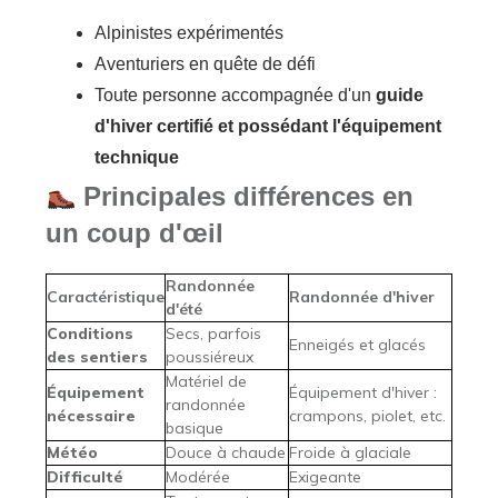
Alpinistes expérimentés
Aventuriers en quête de défi
Toute personne accompagnée d'un
guide
d'hiver certifié et possédant l'équipement
technique
Principales différences en
un coup d'œil
Randonnée
Caractéristique
Randonnée d'hiver
d'été
Conditions
Secs, parfois
Enneigés et glacés
des sentiers
poussiéreux
Matériel de
Équipement
Équipement d'hiver :
randonnée
nécessaire
crampons, piolet, etc.
basique
Météo
Douce à chaude
Froide à glaciale
Difficulté
Modérée
Exigeante